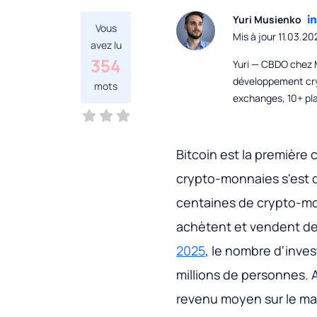
Yuri Musienko
Vous
Mis à jour 11.03.20
avez lu
354
Yuri — CBDO chez M
développement cryp
mots
exchanges, 10+ pla
Bitcoin est la premièr
crypto-monnaies s'est 
centaines de crypto-monn
achètent et vendent des
2025
, le nombre d'inve
millions de personnes. A
revenu moyen sur le ma