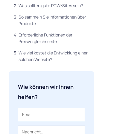
Was sollten gute PCW-Sites sein?
So sammeln Sie Informationen über
Produkte
Erforderliche Funktionen der
Preisvergleichsseite
Wie viel kostet die Entwicklung einer
solchen Website?
So bewerben Sie PCW-Dienste
So monetarisieren Sie die
Wie können wir Ihnen
Preisvergleichsseite
helfen?