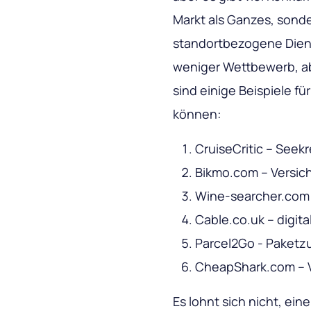
Markt als Ganzes, sond
standortbezogene Dien
weniger Wettbewerb, ab
sind einige Beispiele f
können:
CruiseCritic – Seek
Bikmo.com – Versich
Wine-searcher.com 
Cable.co.uk – digita
Parcel2Go - Paketzu
CheapShark.com – V
Es lohnt sich nicht, ein