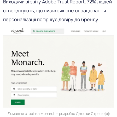
Виходячи зі звіту Adobe Trust Report, 72% людей
стверджують, що низькоякісне опрацювання
персоналізації погіршує довіру до бренду.
Домашня сторінка Monarch – розробка Джесіки Стреліофф