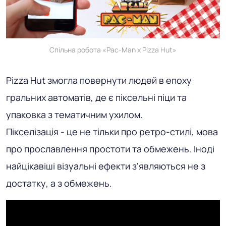
Спільна робота «Pac-Man x Pizza Hut»
Pizza Hut змогла повернути людей в епоху
гральних автоматів, де є піксельні піци та
упаковка з тематичним ухилом.
Пікселізація - це не тільки про ретро-стилі, мова
про прославлення простоти та обмежень. Іноді
найцікавіші візуальні ефекти з'являються не з
достатку, а з обмежень.