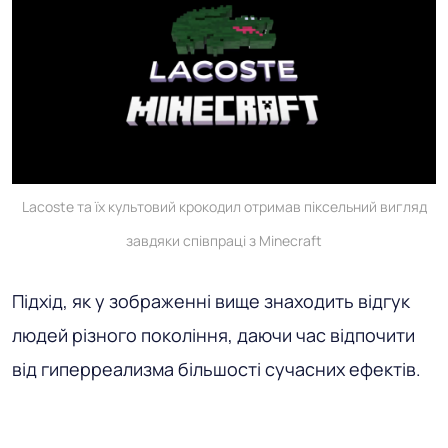
Lacoste та їх культовий крокодил отримав піксельний вигляд
завдяки співпраці з Minecraft
Підхід, як у зображенні вище знаходить відгук
людей різного покоління, даючи час відпочити
від гиперреализма більшості сучасних ефектів.