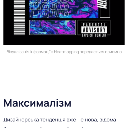
Візуалізація інформації з Heatmapping передається приємно
Максималізм
Дизайнерська тенденція вже не нова, відома