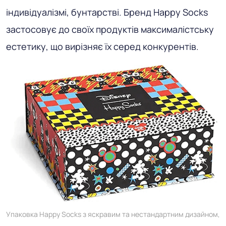
індивідуалізмі, бунтарстві. Бренд Happy Socks
застосовує до своїх продуктів максималістську
естетику, що вирізняє їх серед конкурентів.
Упаковка Happy Socks з яскравим та нестандартним дизайном,