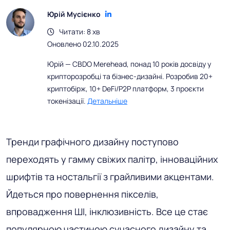
Юрій Мусієнко
Читати: 8 хв
Оновлено 02.10.2025
Юрій — CBDO Merehead, понад 10 років досвіду у
крипторозробці та бізнес-дизайні. Розробив 20+
криптобірж, 10+ DeFi/P2P платформ, 3 проєкти
токенізації.
Детальніше
Тренди графічного дизайну поступово
переходять у гамму свіжих палітр, інноваційних
шрифтів та ностальгії з грайливими акцентами.
Йдеться про повернення пікселів,
впровадження ШІ, інклюзивність. Все це стає
популярною частиною сучасного дизайну та