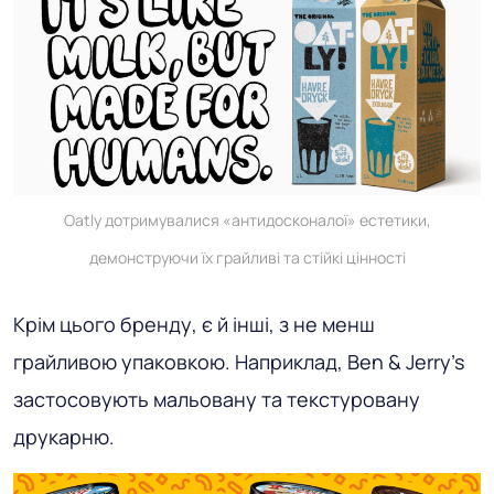
Oatly дотримувалися «антидосконалої» естетики,
демонструючи їх грайливі та стійкі цінності
Крім цього бренду, є й інші, з не менш
грайливою упаковкою. Наприклад, Ben & Jerry's
застосовують мальовану та текстуровану
друкарню.