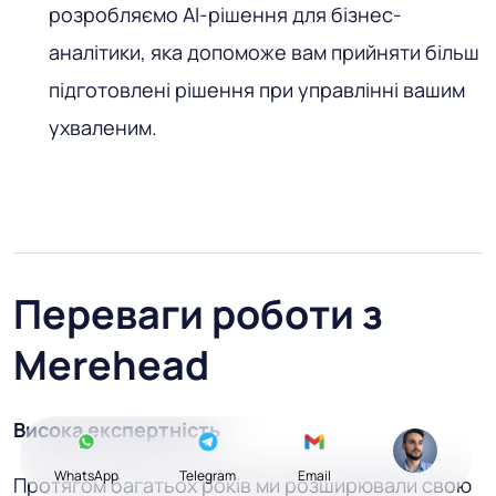
розробляємо AI-рішення для бізнес-
аналітики, яка допоможе вам прийняти більш
підготовлені рішення при управлінні вашим
ухваленим.
Переваги роботи з
Merehead
Висока експертність
WhatsApp
Telegram
Email
Протягом багатьох років ми розширювали свою