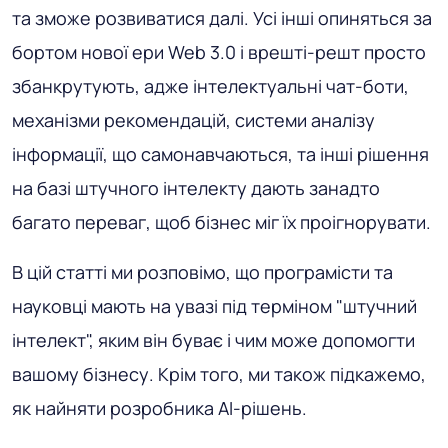
та зможе розвиватися далі. Усі інші опиняться за
бортом нової ери Web 3.0 і врешті-решт просто
збанкрутують, адже інтелектуальні чат-боти,
механізми рекомендацій, системи аналізу
інформації, що самонавчаються, та інші рішення
на базі штучного інтелекту дають занадто
багато переваг, щоб бізнес міг їх проігнорувати.
В цій статті ми розповімо, що програмісти та
науковці мають на увазі під терміном "штучний
інтелект", яким він буває і чим може допомогти
вашому бізнесу. Крім того, ми також підкажемо,
як найняти розробника AI-рішень.