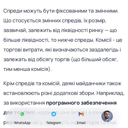
Спреди можуть бути фіксованими та змінними.
Що стосується змінних спредів, їх розмір,
зазвичай, залежить від ліквідності ринку — що
більше ліквідності, то нижче спреды. Комісії - це
торгові витрати, які визначаються заздалегідь і
залежать від обсягу торгів (що більший обсяг,
тим менша комісія).
Крім спредів та комісій, деякі майданчики також
встановлюють різні додаткові збори. Наприклад,
за використання
програмного забезпечення
для торгівлі
, надання ціни активу в режимі
реального часу, наявність індикаторів та інші
WhatsApp
Telegram
Email