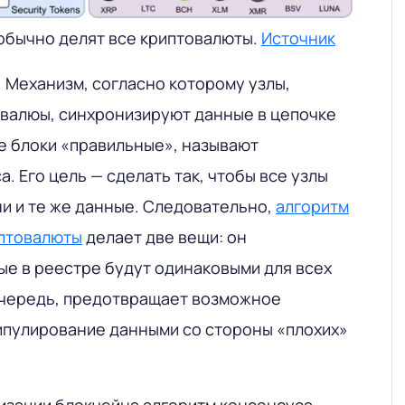
 обычно делят все криптовалюты.
Источник
. Механизм, согласно которому узлы,
овалюы, синхронизируют данные в цепочке
ие блоки «правильные», называют
. Его цель — сделать так, чтобы все узлы
ни и те же данные. Следовательно,
алгоритм
иптовалюты
делает две вещи: он
ые в реестре будут одинаковыми для всех
 очередь, предотвращает возможное
пулирование данными со стороны «плохих»
лизации блокчейна алгоритм консенсуса