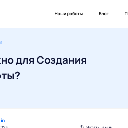
Наши работы
Блог
П
re
жно для Создания
юты?
2023
Читать: 6 мин