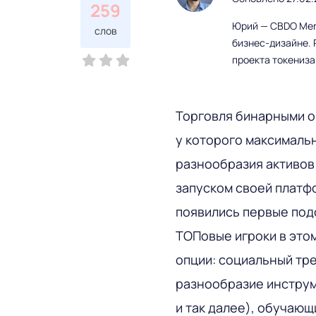
259
Юрий — CBDO Mere
слов
бизнес-дизайне. 
проекта токениз
Торговля бинарными о
у которого максимальн
разнообразия активов:
запуском своей платфо
появились первые под
ТОПовые игроки в это
опции: социальный тре
разнообразие инструм
и так далее), обучаю