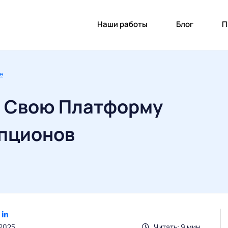
Наши работы
Блог
П
re
ь Свою Платформу
пционов
.2025
Читать: 9 мин