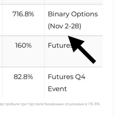
р прибыли при торговле бинарными опционами в 716,8%