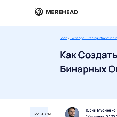
Блог
>
Exchange & Trading Infrastructu
Как Создат
Бинарных О
Юрий Мусиенко
Прочитано
Обновлено 27.02