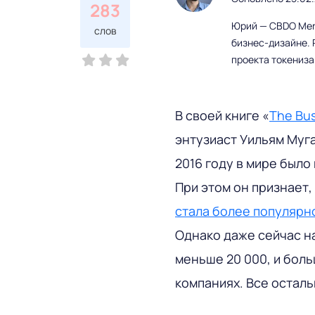
283
Юрий — CBDO Mere
слов
бизнес-дизайне. 
проекта токениз
В своей книге «
The Bus
энтузиаст Уильям Муг
2016 году в мире было
При этом он признает,
стала более популярн
Однако даже сейчас н
меньше 20 000, и боль
компаниях. Все остал