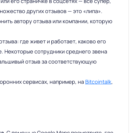
 или его страничке в соцсетях — все супер,
множество других отзывов — это «липа».
онить автору отзыва или компании, которую
тзыва: где живет и работает, каково его
. Некоторые сотрудники среднего звена
фальшивый отзыв за соответствующую
торонних сервисах, например, на
Bitcointalk
,
ка
. С помощью Google Maps посмотрите, где