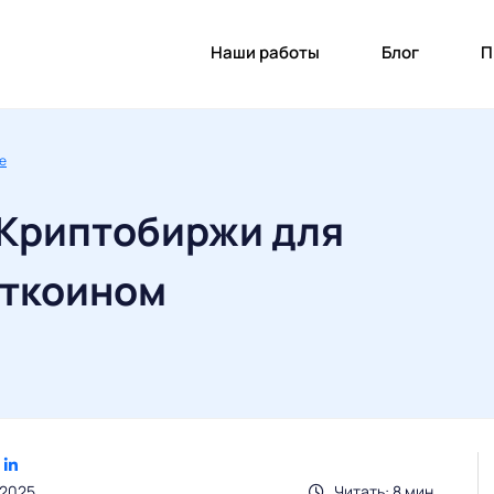
Наши работы
Блог
П
re
 Криптобиржи для
иткоином
.2025
Читать: 8 мин