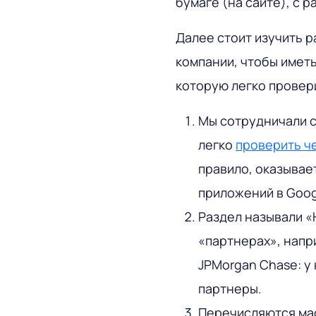
бумаге (на сайте), с 
Далее стоит изучить р
компании, чтобы имет
которую легко провер
Мы сотрудничали с 
легко
проверить ч
правило, оказывае
приложений в Googl
Раздел называли «
«партнерах», напр
JPMorgan Chase: у 
партнеры.
Перечисляются мас