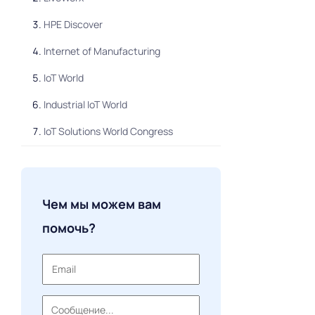
HPE Discover
Internet of Manufacturing
IoT World
Industrial IoT World
IoT Solutions World Congress
Nordic IoT Week
Mobile World Congress
Чем мы можем вам
IoT Tech Expo
помочь?