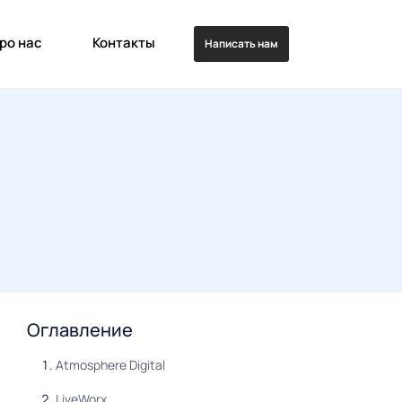
ро нас
Контакты
Написать нам
Оглавление
Atmosphere Digital
LiveWorx