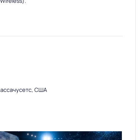
ireless).
Массачусетс, США