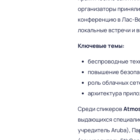
организаторы принял
конференцию в Лас-Вег
локальные встречи и 
Ключевые темы:
беспроводные тех
повышение безопас
роль облачных сет
архитектура прил
Среди спикеров
Atmo
выдающихся специалис
учредитель Aruba), Па