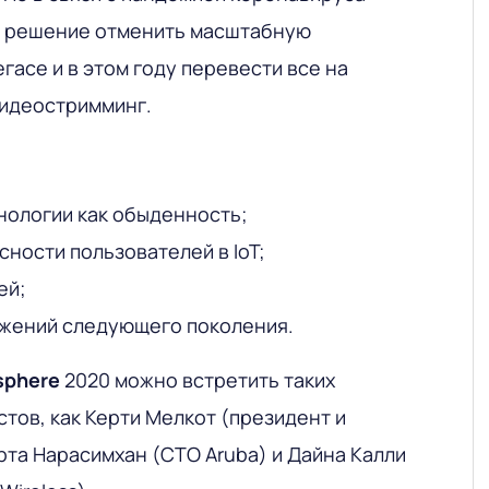
и решение отменить масштабную
асе и в этом году перевести все на
видеостримминг.
нологии как обыденность;
ности пользователей в IoT;
ей;
ожений следующего поколения.
sphere
2020 можно встретить таких
тов, как Керти Мелкот (президент и
рта Нарасимхан (CTO Aruba) и Дайна Калли