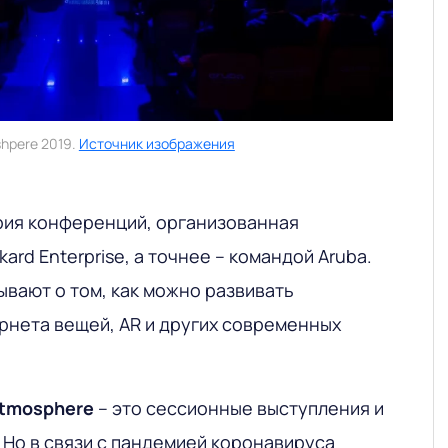
hpere 2019.
Источник изображения
рия конференций, организованная
ard Enterprise, а точнее – командой Aruba.
ывают о том, как можно развивать
рнета вещей, AR и других современных
tmosphere
– это сессионные выступления и
 Но в связи с пандемией коронавируса