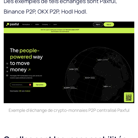
Des exemples de tels échanges sont Paxful,
Binance P2P, OKX P2P, Hodl Hodl.
Exemple d'échange de crypto-monnaies P2P centralisé Paxful