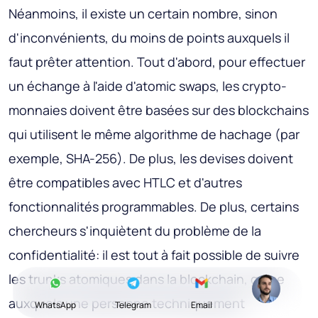
Néanmoins, il existe un certain nombre, sinon
d'inconvénients, du moins de points auxquels il
faut prêter attention. Tout d'abord, pour effectuer
un échange à l'aide d'atomic swaps, les crypto-
monnaies doivent être basées sur des blockchains
qui utilisent le même algorithme de hachage (par
exemple, SHA-256). De plus, les devises doivent
être compatibles avec HTLC et d'autres
fonctionnalités programmables. De plus, certains
chercheurs s'inquiètent du problème de la
confidentialité: il est tout à fait possible de suivre
les trunks atomiques dans la blockchain, grâce
auxquels une personne techniquement
WhatsApp
Telegram
Email