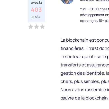
avez lu
403
Yuri — CBDO chez M
développement cryp
mots
exchanges, 10+ pla
La blockchain est conç
financières, il n'est don
le secteur qui utilise le
transferts et assurances
gestion des identités, l
chers, plus simples, plu
Nous avons rassemblé ici
œuvre de la blockchain 