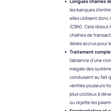
Longues chaînes de
les banques d'entret
elles utilisent don
(CBN). Cela résout 
chaînes de transact
délais accrus pour l
Traitement comple
l'absence d'une norm
inégale des système
conduisent au fait 
vérifiée plusieurs f
plus coûteux à dével
ou rejette les paiem
Fragmentation et 