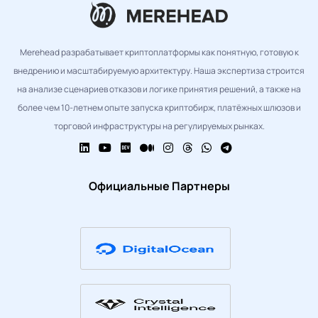
Merehead разрабатывает криптоплатформы как понятную, готовую к
внедрению и масштабируемую архитектуру. Наша экспертиза строится
на анализе сценариев отказов и логике принятия решений, а также на
более чем 10-летнем опыте запуска криптобирж, платёжных шлюзов и
торговой инфраструктуры на регулируемых рынках.
Официальные Партнеры